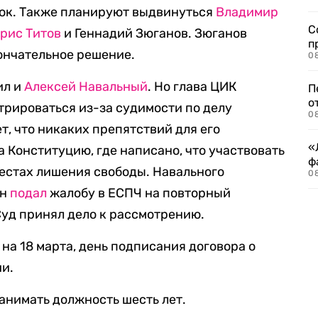
рок. Также планируют выдвинуться
Владимир
С
рис Титов
и Геннадий Зюганов. Зюганов
п
кончательное решение.
08
ил и
Алексей Навальный
. Но глава ЦИК
П
о
стрироваться из-за судимости по делу
08
т, что никаких препятствий для его
«
 Конституцию, где написано, что участвовать
ф
местах лишения свободы. Навального
0
он
подал
жалобу в ЕСПЧ на повторный
Суд принял дело к рассмотрению.
на 18 марта, день подписания договора о
ии.
занимать должность шесть лет.