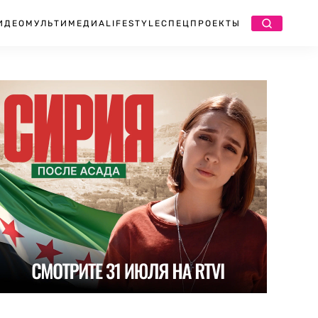
ИДЕО
МУЛЬТИМЕДИА
LIFESTYLE
СПЕЦПРОЕКТЫ