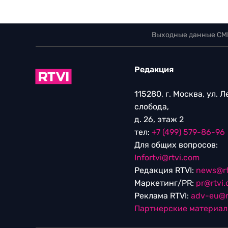
Выходные данные СМ
Редакция
115280, г. Москва, ул. 
слобода,
д. 26, этаж 2
тел:
+7 (499) 579-86-96
Для общих вопросов:
Infortvi@rtvi.com
Редакция RTVI:
news@rt
Маркетинг/PR:
pr@rtvi
Реклама RTVI:
adv-eu@r
Партнерские материа