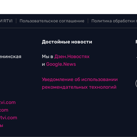
И RTVI
|
Пользовательское соглашение
|
Политика обработки
Достойные новости
Ленинская
Мы в
Дзен.Новостях
и
Google.News
Уведомление об использовании
рекомендательных технологий
vi.com
.com
tvi.com
лы