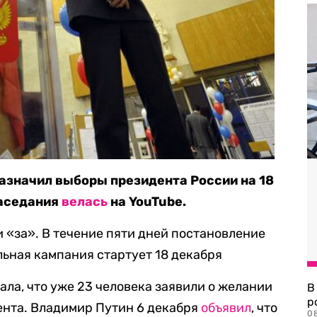
азначил выборы президента России на 18
заседания
велась
на YouTube.
и «за». В течение пяти дней постановление
ьная кампания стартует 18 декабря
ала, что уже 23 человека заявили о желании
В
р
ента. Владимир Путин 6 декабря
объявил
, что
08