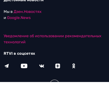
Мы в
Дзен.Новостях
и
Google.News
Уведомление об использовании рекомендательных
технологий
RTVI в соцсетях
18+
© ООО "ЭрТиВиАй Продакшн". Все права защищены.