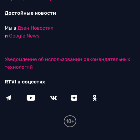
Достойные новости
Мы в
Дзен.Новостях
и
Google.News
Уведомление об использовании рекомендательных
технологий
RTVI в соцсетях
18+