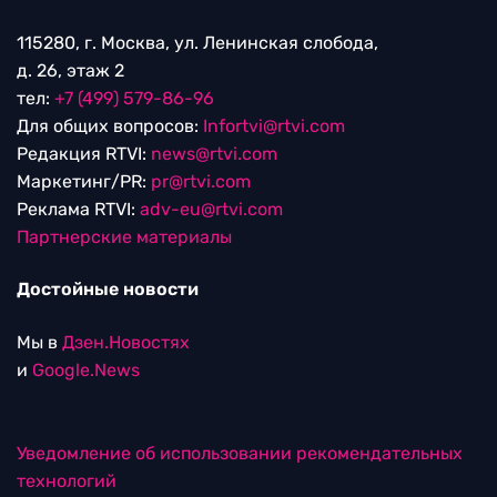
115280, г. Москва, ул. Ленинская слобода,
д. 26, этаж 2
тел:
+7 (499) 579-86-96
Для общих вопросов:
Infortvi@rtvi.com
Редакция RTVI:
news@rtvi.com
Маркетинг/PR:
pr@rtvi.com
Реклама RTVI:
adv-eu@rtvi.com
Партнерские материалы
Достойные новости
Мы в
Дзен.Новостях
и
Google.News
Уведомление об использовании рекомендательных
технологий