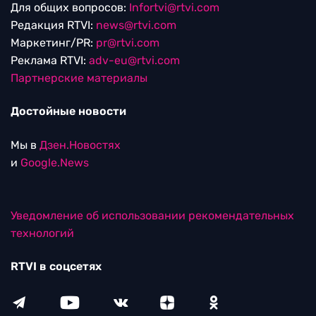
Для общих вопросов:
Infortvi@rtvi.com
Редакция RTVI:
news@rtvi.com
Маркетинг/PR:
pr@rtvi.com
Реклама RTVI:
adv-eu@rtvi.com
Партнерские материалы
Достойные новости
Мы в
Дзен.Новостях
и
Google.News
Уведомление об использовании рекомендательных
технологий
RTVI в соцсетях