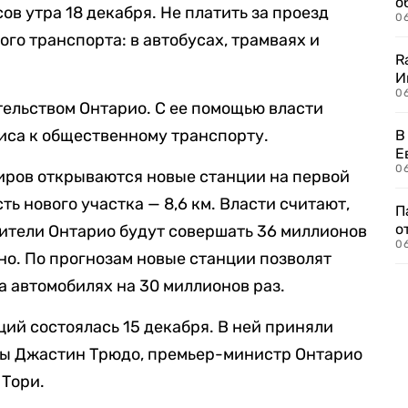
о
сов утра 18 декабря. Не платить за проезд
06
го транспорта: в автобусах, трамваях и
R
И
0
ельством Онтарио. С ее помощью власти
иса к общественному транспорту.
В
Е
06
жиров открываются новые станции на первой
ь нового участка — 8,6 км. Власти считают,
П
о
ители Онтарио будут совершать 36 миллионов
06
о. По прогнозам новые станции позволят
а автомобилях на 30 миллионов раз.
ий состоялась 15 декабря. В ней приняли
ы Джастин Трюдо, премьер-министр Онтарио
 Тори.