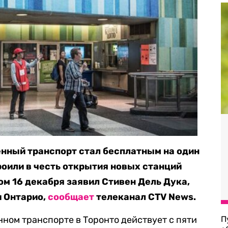
енный транспорт стал бесплатным на один
роили в честь открытия новых станций
ом 16 декабря заявил Стивен Дель Дука,
и Онтарио,
сообщает
телеканал CTV News.
ном транспорте в Торонто действует с пяти
П