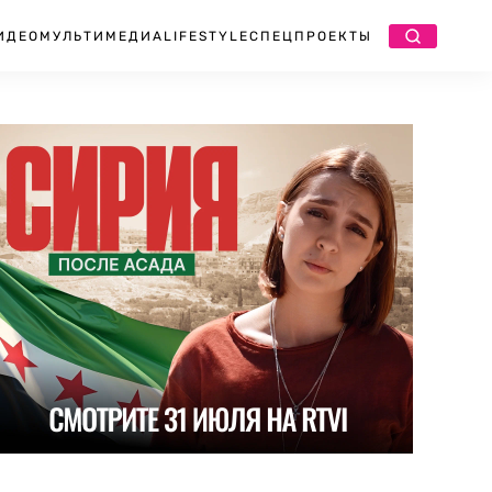
ИДЕО
МУЛЬТИМЕДИА
LIFESTYLE
СПЕЦПРОЕКТЫ