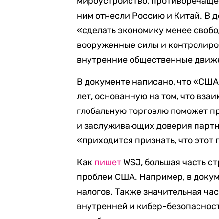
мироустройство, противоречаще
ним отнесли Россию и Китай. В 
«сделать экономику менее свобо
вооруженные силы и контролиро
внутренние общественные движе
В документе написано, что «СШ
лет, основанную на том, что вза
глобальную торговлю поможет п
и заслуживающих доверия партне
«приходится признать, что этот 
Как
пишет
WSJ, большая часть с
проблем США. Например, в докум
налогов. Также значительная ча
внутренней и кибер-безопасност