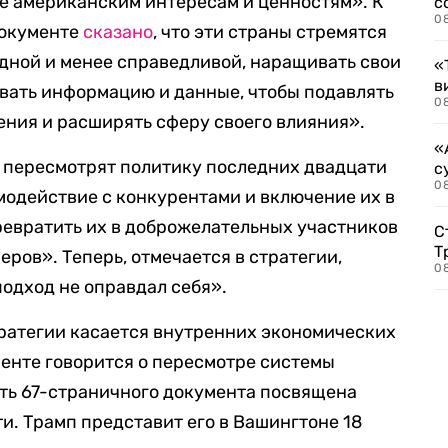
е американским интересам и ценностям». К
с
0
документе
сказано
, что эти страны стремятся
дной и менее справедливой, наращивать свои
«
в
вать информацию и данные, чтобы подавлять
0
ния и расширять сферу своего влияния».
«
А пересмотрят политику последних двадцати
с
08
имодействие с конкурентами и включение их в
ревратить их в доброжелательных участников
С
Т
ров». Теперь, отмечается в стратегии,
08
подход не оправдал себя».
тратегии касается внутренних экономических
енте говорится о пересмотре системы
сть 67-страничного документа посвящена
и. Трамп представит его в Вашингтоне 18