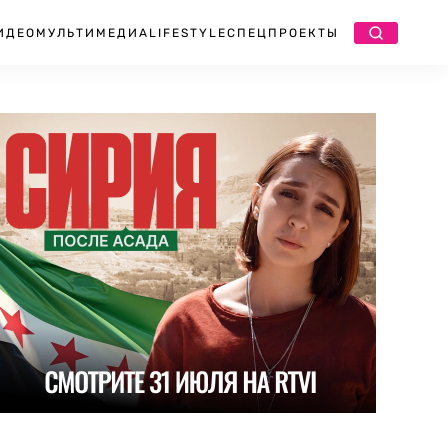
ИДЕО
МУЛЬТИМЕДИА
LIFESTYLE
СПЕЦПРОЕКТЫ