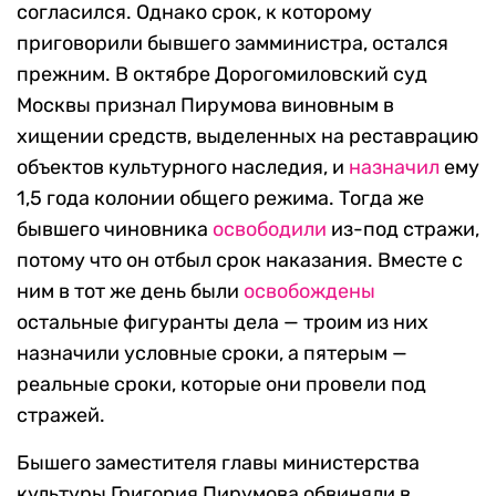
согласился. Однако срок, к которому
приговорили бывшего замминистра, остался
прежним. В октябре Дорогомиловский суд
Москвы признал Пирумова виновным в
хищении средств, выделенных на реставрацию
объектов культурного наследия, и
назначил
ему
1,5 года колонии общего режима. Тогда же
бывшего чиновника
освободили
из-под стражи,
потому что он отбыл срок наказания. Вместе с
ним в тот же день были
освобождены
остальные фигуранты дела — троим из них
назначили условные сроки, а пятерым —
реальные сроки, которые они провели под
стражей.
Бышего заместителя главы министерства
культуры Григория Пирумова обвиняли в