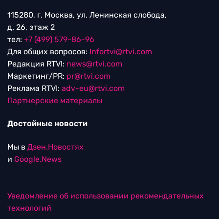
115280, г. Москва, ул. Ленинская слобода,
д. 26, этаж 2
тел:
+7 (499) 579-86-96
Для общих вопросов:
Infortvi@rtvi.com
Редакция RTVI:
news@rtvi.com
Маркетинг/PR:
pr@rtvi.com
Реклама RTVI:
adv-eu@rtvi.com
Партнерские материалы
Достойные новости
Мы в
Дзен.Новостях
и
Google.News
Уведомление об использовании рекомендательных
технологий