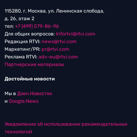
115280, г. Москва, ул. Ленинская слобода,
д. 26, этаж 2
тел:
+7 (499) 579-86-96
Для общих вопросов:
Infortvi@rtvi.com
Редакция RTVI:
news@rtvi.com
Маркетинг/PR:
pr@rtvi.com
Реклама RTVI:
adv-eu@rtvi.com
Партнерские материалы
Достойные новости
Мы в
Дзен.Новостях
и
Google.News
Уведомление об использовании рекомендательных
технологий