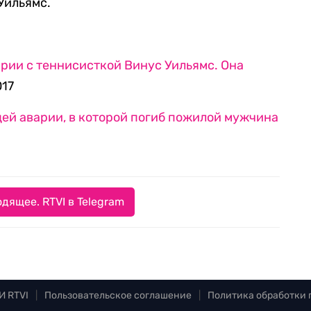
Уильямс.
рии с теннисисткой Винус Уильямс. Она
017
ей аварии, в которой погиб пожилой мужчина
дящее. RTVI в Telegram
И RTVI
|
Пользовательское соглашение
|
Политика обработки