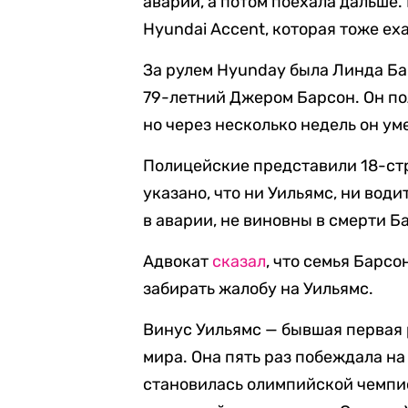
аварии, а потом поехала дальше.
Hyundai Accent, которая тоже ех
За рулем Hyunday была Линда Ба
79-летний Джером Барсон. Он пол
но через несколько недель он ум
Полицейские представили 18-ст
указано, что ни Уильямс, ни вод
в аварии, не виновны в смерти Б
Адвокат
сказал
, что семья Барсо
забирать жалобу на Уильямс.
Винус Уильямс — бывшая первая 
мира. Она пять раз побеждала н
становилась олимпийской чемпио