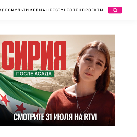
ИДЕО
МУЛЬТИМЕДИА
LIFESTYLE
СПЕЦПРОЕКТЫ