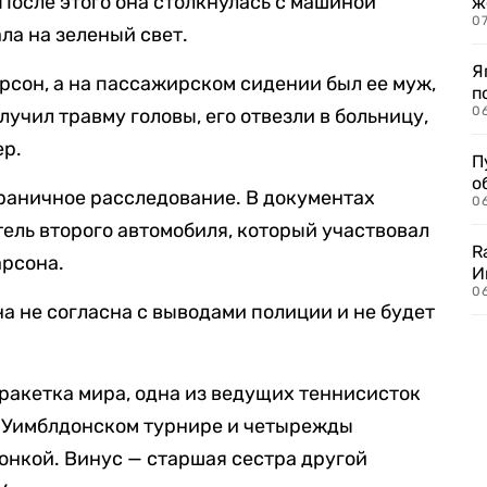
 После этого она столкнулась с машиной
ж
0
ала на зеленый свет.
Я
рсон, а на пассажирском сидении был ее муж,
п
0
учил травму головы, его отвезли в больницу,
ер.
П
о
раничное расследование. В документах
06
итель второго автомобиля, который участвовал
R
арсона.
И
0
на не согласна с выводами полиции и не будет
ракетка мира, одна из ведущих теннисисток
а Уимблдонском турнире и четырежды
нкой. Винус — старшая сестра другой