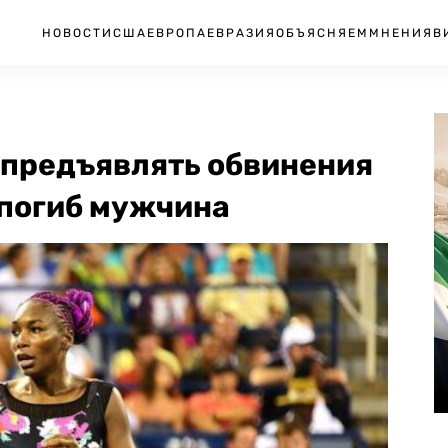
НОВОСТИ
США
ЕВРОПА
ЕВРАЗИЯ
ОБЪЯСНЯЕМ
МНЕНИЯ
В
 предъявлять обвинения
й погиб мужчина