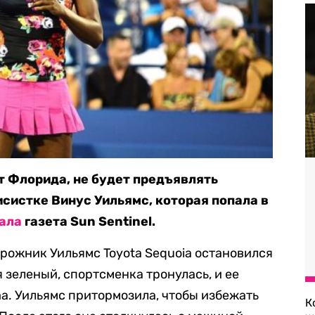
т Флорида, не будет предъявлять
систке Винус Уильямс, которая попала в
ала
газета Sun Sentinel.
рожник Уильямс Toyota Sequoia остановился
я зеленый, спортсменка тронулась, и ее
ma. Уильямс притормозила, чтобы избежать
К