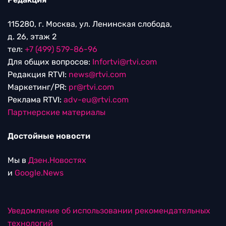
115280, г. Москва, ул. Ленинская слобода,
д. 26, этаж 2
тел:
+7 (499) 579-86-96
Для общих вопросов:
Infortvi@rtvi.com
Редакция RTVI:
news@rtvi.com
Маркетинг/PR:
pr@rtvi.com
Реклама RTVI:
adv-eu@rtvi.com
Партнерские материалы
Достойные новости
Мы в
Дзен.Новостях
и
Google.News
Уведомление об использовании рекомендательных
технологий