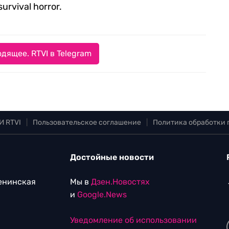
rvival horror.
дящее. RTVI в Telegram
И RTVI
|
Пользовательское соглашение
|
Политика обработки
Достойные новости
Ленинская
Мы в
Дзен.Новостях
и
Google.News
Уведомление об использовании