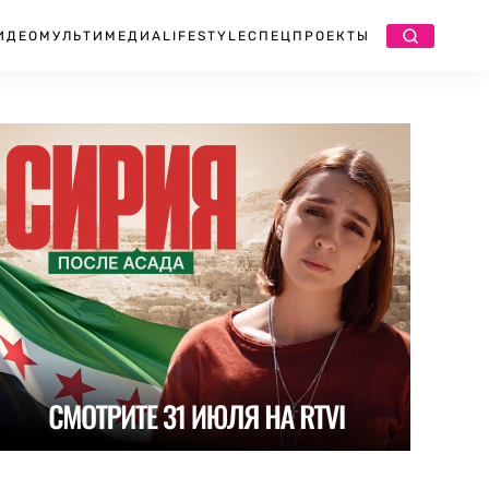
ИДЕО
МУЛЬТИМЕДИА
LIFESTYLE
СПЕЦПРОЕКТЫ