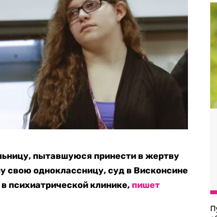
льницу, пытавшуюся принести в жертву
у свою одноклассницу, суд в Висконсине
я в психиатрической клинике,
пишет
П