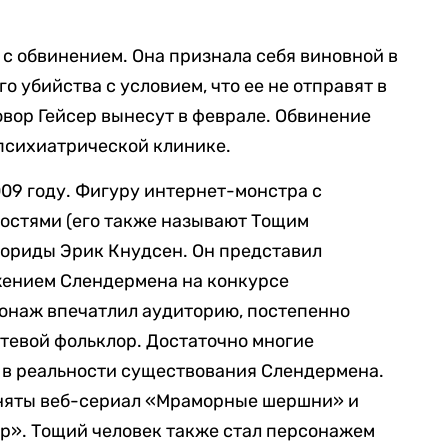
 с обвинением. Она признала себя виновной в
 убийства с условием, что ее не отправят в
вор Гейсер вынесут в феврале. Обвинение
 психиатрической клинике.
009 году. Фигуру интернет-монстра с
остями (его также называют Тощим
лориды Эрик Кнудсен. Он представил
жением Слендермена на конкурсе
онаж впечатлил аудиторию, постепенно
тевой фольклор. Достаточно многие
 в реальности существования Слендермена.
сняты веб-сериал «Мраморные шершни» и
». Тощий человек также стал персонажем