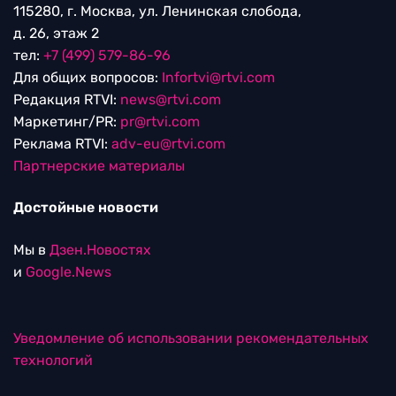
115280, г. Москва, ул. Ленинская слобода,
д. 26, этаж 2
тел:
+7 (499) 579-86-96
Для общих вопросов:
Infortvi@rtvi.com
Редакция RTVI:
news@rtvi.com
Маркетинг/PR:
pr@rtvi.com
Реклама RTVI:
adv-eu@rtvi.com
Партнерские материалы
Достойные новости
Мы в
Дзен.Новостях
и
Google.News
Уведомление об использовании рекомендательных
технологий