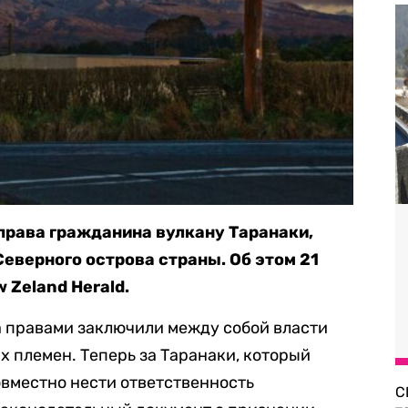
права гражданина вулкану Таранаки,
еверного острова страны. Об этом 21
 Zeland Herald.
а правами заключили между собой власти
х племен. Теперь за Таранаки, который
овместно нести ответственность
С