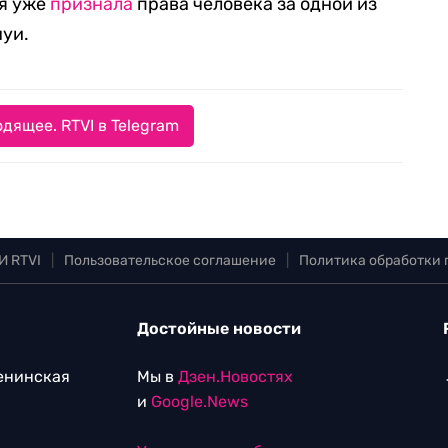
ия уже
признала
права человека за одной из
нуи.
дящее. RTVI в Telegram
И RTVI
|
Пользовательское соглашение
|
Политика обработки
Достойные новости
Ленинская
Мы в
Дзен.Новостях
и
Google.News