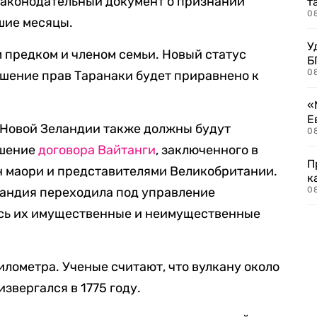
Законодательный документ о признании
т
0
шие месяцы.
У
 предком и членом семьи. Новый статус
Б
0
ушение прав Таранаки будет приравнено к
«
Е
 Новой Зеландии также должны будут
0
ушение
договора Вайтанги
, заключенного в
П
н маори и представителями Великобритании.
к
ландия переходила под управление
0
лись их имущественные и неимущественные
илометра. Ученые считают, что вулкану около
извергался в 1775 году.