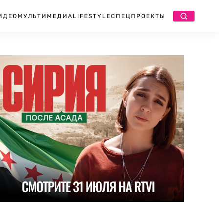
ИДЕО
МУЛЬТИМЕДИА
LIFESTYLE
СПЕЦПРОЕКТЫ