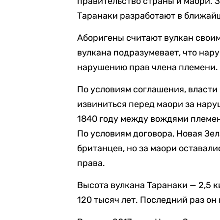
правительство страны и маори. 
Таранаки разработают в ближай
Аборигены считают вулкан своим
вулкана подразумевает, что нар
нарушению прав члена племени.
По условиям соглашения, власти
извиниться перед маори за нар
1840 году между вождями племе
По условиям договора, Новая Зе
британцев, но за маори остава
права.
Высота вулкана Таранаки — 2,5 к
120 тысяч лет. Последний раз он 