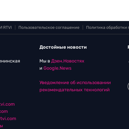
И RTVI
|
Пользовательское соглашение
|
Политика обработки
Достойные новости
Ленинская
Мы в
Дзен.Новостях
и
Google.News
Уведомление об использовании
рекомендательных технологий
vi.com
.com
tvi.com
лы