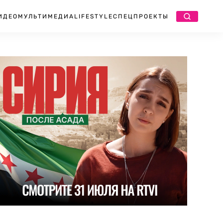
ИДЕО
МУЛЬТИМЕДИА
LIFESTYLE
СПЕЦПРОЕКТЫ