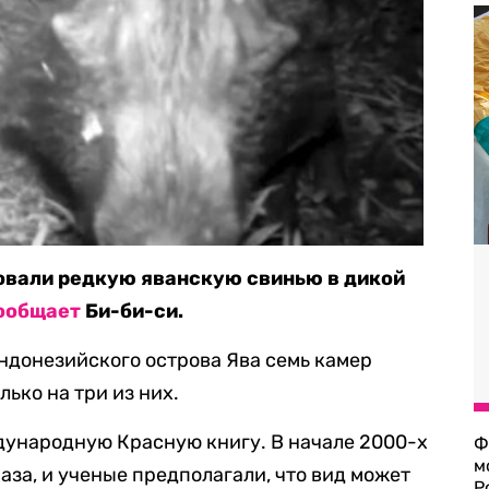
вали редкую яванскую свинью в дикой
ообщает
Би-би-си.
ндонезийского острова Ява семь камер
лько на три из них.
дународную Красную книгу. В начале 2000-х
Ф
м
раза, и ученые предполагали, что вид может
Р