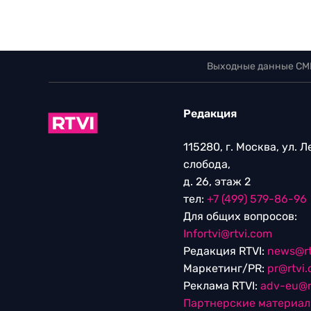
Выходные данные СМ
Редакция
115280, г. Москва, ул. 
слобода,
д. 26, этаж 2
тел:
+7 (499) 579-86-96
Для общих вопросов:
Infortvi@rtvi.com
Редакция RTVI:
news@rt
Маркетинг/PR:
pr@rtvi
Реклама RTVI:
adv-eu@r
Партнерские материа