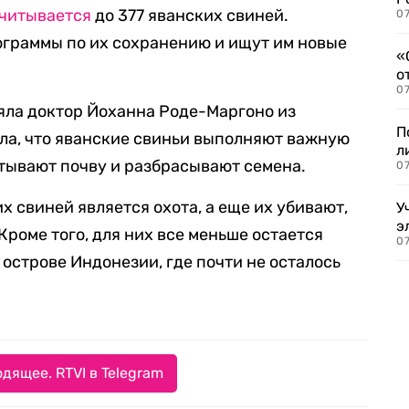
читывается
до 377 яванских свиней.
07
граммы по их сохранению и ищут им новые
«
о
07
яла доктор Йоханна Роде-Маргоно из
П
ала, что яванские свиньи выполняют важную
л
атывают почву и разбрасывают семена.
07
 свиней является охота, а еще их убивают,
У
э
Кроме того, для них все меньше остается
07
острове Индонезии, где почти не осталось
дящее. RTVI в Telegram