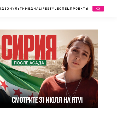
ИДЕО
МУЛЬТИМЕДИА
LIFESTYLE
СПЕЦПРОЕКТЫ