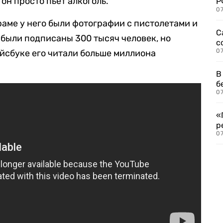
 он просто пьет алкоголь.
Р
07
раме у него были фотографии с пистолетами и
С
 были подписаны 300 тысяч человек, но
с
07
ейсбуке его читали больше миллиона
В
б
07
«
р
07