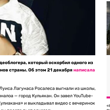
деоблогера, который оскорбил одного из
ов страны. Об этом 21 декабря
написала
 Луиса Лагунаса Росалеса выгнали из школы,
иналоа — город Кульякан. Он завел YouTube-
Кулиакана» и выкладывал видео с вечеринок
«