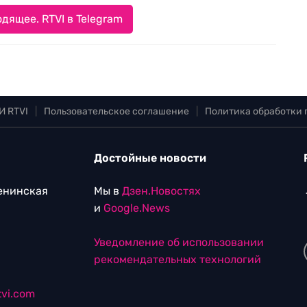
дящее. RTVI в Telegram
И RTVI
|
Пользовательское соглашение
|
Политика обработки
Достойные новости
Ленинская
Мы в
Дзен.Новостях
и
Google.News
Уведомление об использовании
рекомендательных технологий
vi.com