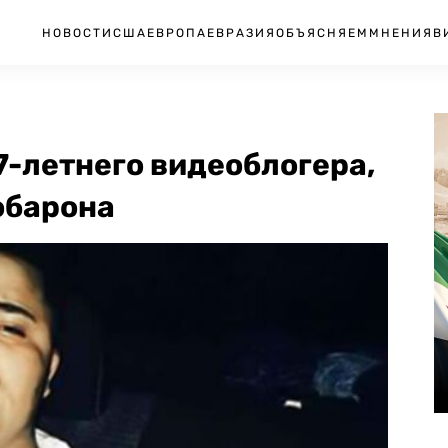
НОВОСТИ
США
ЕВРОПА
ЕВРАЗИЯ
ОБЪЯСНЯЕМ
МНЕНИЯ
В
7-летнего видеоблогера,
обарона