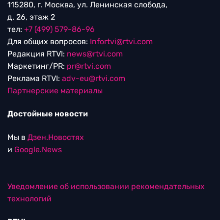
115280, г. Москва, ул. Ленинская слобода,
д. 26, этаж 2
тел:
+7 (499) 579-86-96
Для общих вопросов:
Infortvi@rtvi.com
Редакция RTVI:
news@rtvi.com
Маркетинг/PR:
pr@rtvi.com
Реклама RTVI:
adv-eu@rtvi.com
Партнерские материалы
Достойные новости
Мы в
Дзен.Новостях
и
Google.News
Уведомление об использовании рекомендательных
технологий