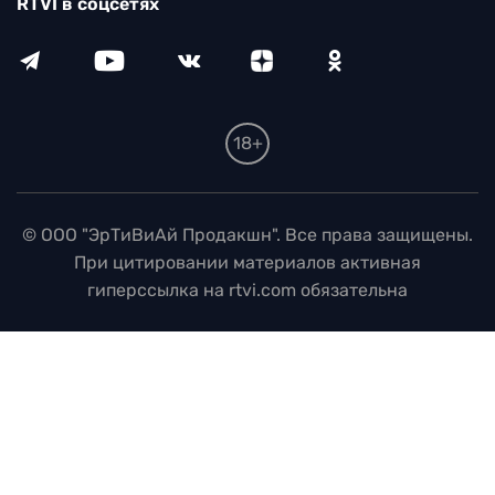
RTVI в соцсетях
18+
© ООО "ЭрТиВиАй Продакшн". Все права защищены.
При цитировании материалов активная
гиперссылка на rtvi.com обязательна