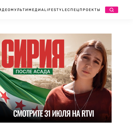
ИДЕО
МУЛЬТИМЕДИА
LIFESTYLE
СПЕЦПРОЕКТЫ