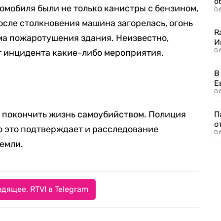
о
омобиля были не только канистры с бензином,
06
осле столкновения машина загорелась, огонь
R
ма пожаротушения здания. Неизвестно,
И
0
т инцидента какие-либо мероприятия.
В
Е
06
л покончить жизнь самоубийством. Полиция
П
о
то это подтверждает и расследование
06
емли.
дящее. RTVI в Telegram