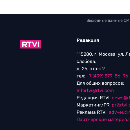
Выходные данные СМ
Редакция
115280, г. Москва, ул. 
слобода,
д. 26, этаж 2
тел:
+7 (499) 579-86-96
Для общих вопросов:
Infortvi@rtvi.com
Редакция RTVI:
news@rt
Маркетинг/PR:
pr@rtvi
Реклама RTVI:
adv-eu@r
Партнерские материа