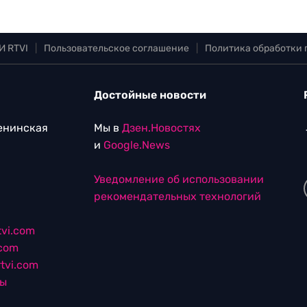
И RTVI
|
Пользовательское соглашение
|
Политика обработки
Достойные новости
Ленинская
Мы в
Дзен.Новостях
и
Google.News
Уведомление об использовании
рекомендательных технологий
vi.com
.com
tvi.com
лы