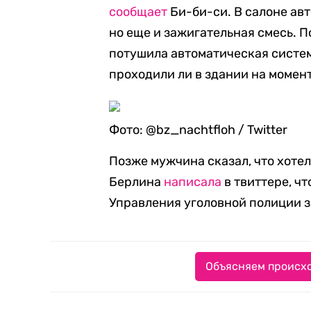
сообщает
Би-би-си. В салоне авт
но еще и зажигательная смесь. П
потушила автоматическая систе
проходили ли в здании на момен
Фото: @bz_nachtfloh / Twitter
Позже мужчина сказал, что хоте
Берлина
написала
в твиттере, ч
Управления уголовной полиции з
Объясняем происхо