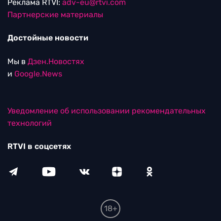
Реклама RTVI:
adv-eu@rtvi.com
Партнерские материалы
Достойные новости
Мы в
Дзен.Новостях
и
Google.News
Уведомление об использовании рекомендательных
технологий
RTVI в соцсетях
18+