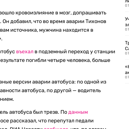
л
07
изошло кровоизлияние в мозг, допрашивать
У
. Он добавил, что во время аварии Тихонов
э
овам источника, мужчина находится в
07
.
Т
С
втобус
въехал
в подземный переход у станции
07
езультате погибли четыре человека, больше
«
а
07
вные версии аварии автобуса: по одной из
авности автобуса, по другой — водитель
ением.
тель автобуса был трезв. По
данным
осе рассказал, что перепутал педали