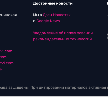
Достойные новости
Ленинская
Мы в
Дзен.Новостях
и
Google.News
Уведомление об использовании
рекомендательных технологий
vi.com
.com
tvi.com
лы
ава защищены. При цитировании материалов активная г