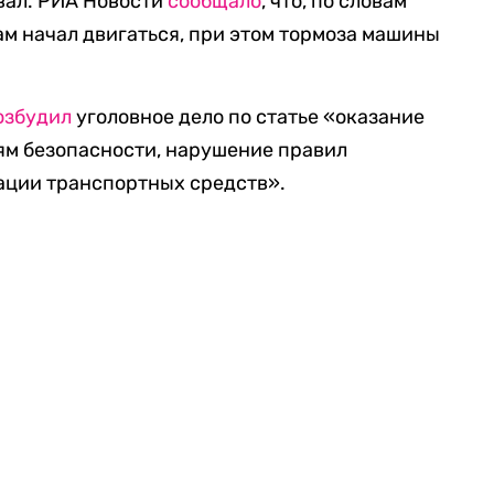
овал. РИА Новости
сообщало
, что, по словам
ам начал двигаться, при этом тормоза машины
озбудил
уголовное дело по статье «оказание
ям безопасности, нарушение правил
ации транспортных средств».