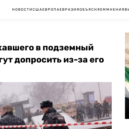
НОВОСТИ
США
ЕВРОПА
ЕВРАЗИЯ
ОБЪЯСНЯЕМ
МНЕНИЯ
В
ехавшего в подземный
гут допросить из-за его