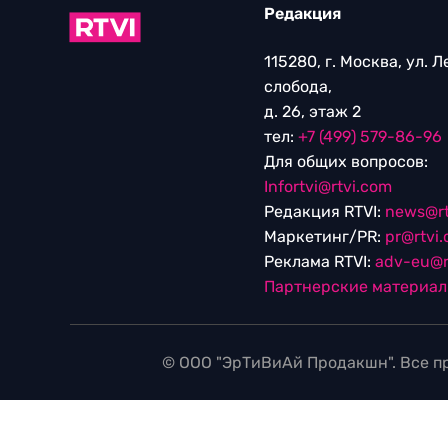
Редакция
115280, г. Москва, ул. 
слобода,
д. 26, этаж 2
тел:
+7 (499) 579-86-96
Для общих вопросов:
Infortvi@rtvi.com
Редакция RTVI:
news@rt
Маркетинг/PR:
pr@rtvi
Реклама RTVI:
adv-eu@r
Партнерские материа
© ООО "ЭрТиВиАй Продакшн". Все пр