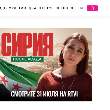
ИДЕО
МУЛЬТИМЕДИА
LIFESTYLE
СПЕЦПРОЕКТЫ