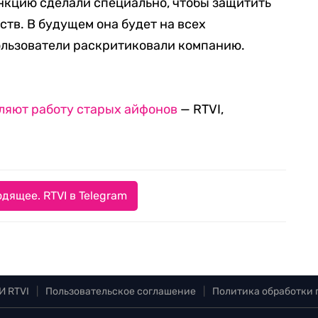
нкцию сделали специально, чтобы защитить
тв. В будущем она будет на всех
ользователи раскритиковали компанию.
дляют работу старых айфонов
— RTVI,
дящее. RTVI в Telegram
И RTVI
|
Пользовательское соглашение
|
Политика обработки