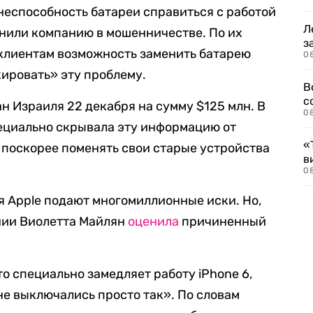
неспособность батареи справиться с работой
Л
инили компанию в мошенничестве. По их
з
ь клиентам возможность заменить батарею
0
кировать» эту проблему.
В
с
н Израиля 22 декабря на сумму $125 млн. В
0
пециально скрывала эту информацию от
«
и поскорее поменять свои старые устройства
в
0
я Apple подают многомиллионные иски. Но,
нии Виолетта Майлян
оценила
причиненный
что специально замедляет работу iPhone 6,
«не выключались просто так». По словам