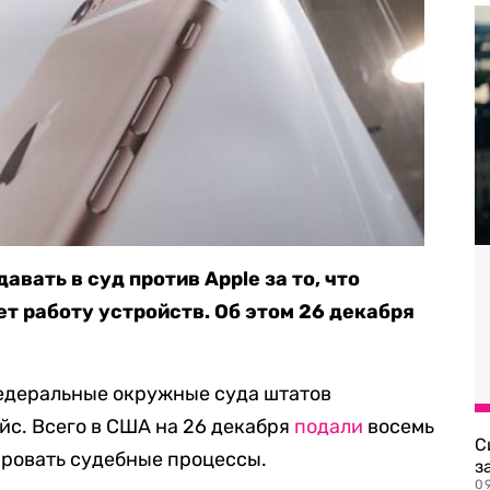
вать в суд против Apple за то, что
т работу устройств. Об этом 26 декабря
Федеральные окружные суда штатов
с. Всего в США на 26 декабря
подали
восемь
С
тировать судебные процессы.
з
0