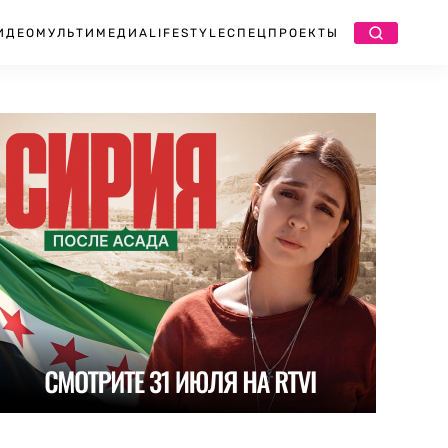
ИДЕО
МУЛЬТИМЕДИА
LIFESTYLE
СПЕЦПРОЕКТЫ