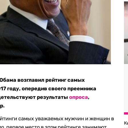
Обама возглавил рейтинг самых
7 году, опередив своего преемника
идетельствуют результаты
опроса
,
p.
рейтинги самых уважаемых мужчин и женщин в
К
о, первое место в этом рейтинге занимают