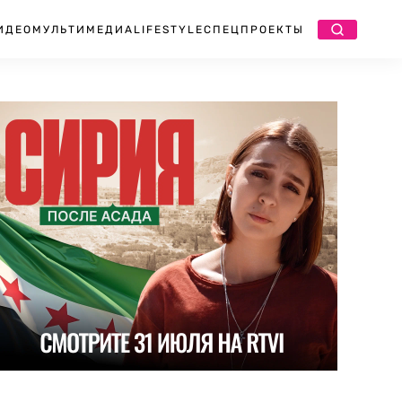
ИДЕО
МУЛЬТИМЕДИА
LIFESTYLE
СПЕЦПРОЕКТЫ