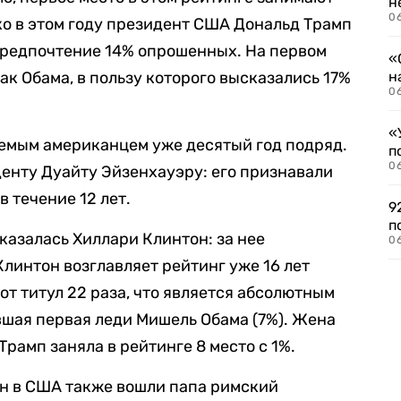
н
06
о в этом году президент США Дональд Трамп
 предпочтение 14% опрошенных. На первом
«
к Обама, в пользу которого высказались 17%
н
06
«
емым американцем уже десятый год подряд.
п
0
енту Дуайту Эйзенхауэру: его признавали
 течение 12 лет.
9
п
азалась Хиллари Клинтон: за нее
0
линтон возглавляет рейтинг уже 16 лет
тот титул 22 раза, что является абсолютным
вшая первая леди Мишель Обама (7%). Жена
рамп заняла в рейтинге 8 место с 1%.
н в США также вошли папа римский