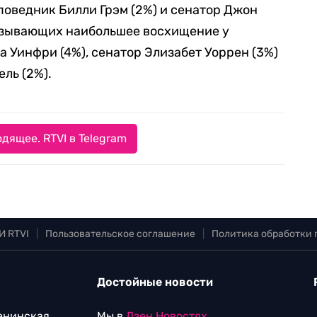
поведник Билли Грэм (2%) и сенатор Джон
ызывающих наибольшее восхищение у
 Уинфри (4%), сенатор Элизабет Уоррен (3%)
ль (2%).
дящее. RTVI в Telegram
И RTVI
|
Пользовательское соглашение
|
Политика обработки
Достойные новости
Ленинская
Мы в
Дзен.Новостях