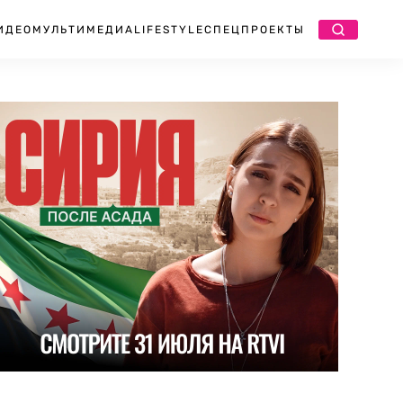
ИДЕО
МУЛЬТИМЕДИА
LIFESTYLE
СПЕЦПРОЕКТЫ