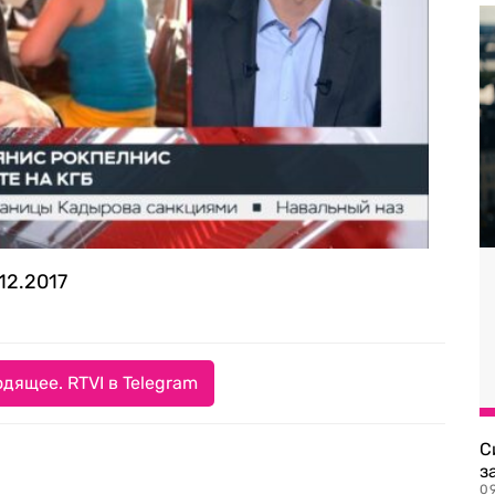
12.2017
дящее. RTVI в Telegram
С
з
0