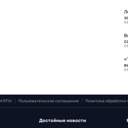
Л
з
0
В
с
0
«
в
0
И RTVI
|
Пользовательское соглашение
|
Политика обработки
Достойные новости