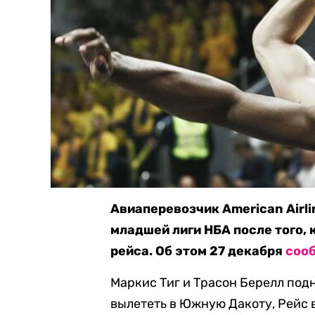
Авиаперевозчик American Airl
младшей лиги НБА после того, 
рейса. Об этом 27 декабря
соо
Маркис Тиг и Трасон Берелл под
вылететь в Южную Дакоту, Рейс 