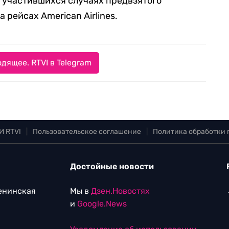
б участившихся случаях предвзятого
рейсах American Airlines.
дящее. RTVI в Telegram
И RTVI
|
Пользовательское соглашение
|
Политика обработки
Достойные новости
Ленинская
Мы в
Дзен.Новостях
и
Google.News