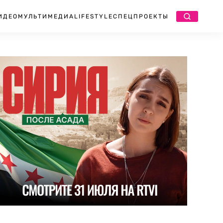
ИДЕО
МУЛЬТИМЕДИА
LIFESTYLE
СПЕЦПРОЕКТЫ