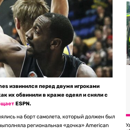
ines извинился перед двумя игроками
как их обвинили в краже одеял и сняли с
бщает
ESPN.
нялись на борт самолета, который должен был
выполняла региональная «дочка» American
У