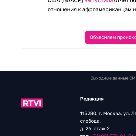
США (NAACP)
выпустила
отчет о
отношения к афроамериканцам на 
Объясняем происхо
Выходные данные СМ
Редакция
115280, г. Москва, ул. 
слобода,
д. 26, этаж 2