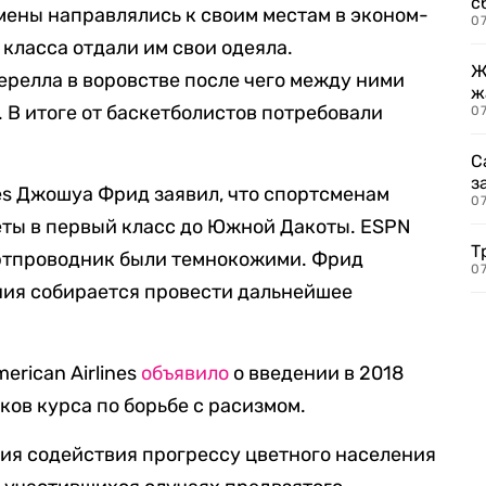
с
тсмены направлялись к своим местам в эконом-
07
класса отдали им свои одеяла.
Ж
ерелла в воровстве после чего между ними
ж
 В итоге от баскетболистов потребовали
0
С
з
nes Джошуа Фрид заявил, что спортсменам
0
еты в первый класс до Южной Дакоты. ESPN
Т
ортпроводник были темнокожими. Фрид
07
ния собирается провести дальнейшее
erican Airlines
объявило
о введении в 2018
ков курса по борьбе с расизмом.
ия содействия прогрессу цветного населения