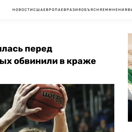
НОВОСТИ
США
ЕВРОПА
ЕВРАЗИЯ
ОБЪЯСНЯЕМ
МНЕНИЯ
В
илась перед
рых обвинили в краже