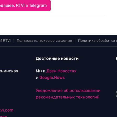
дящее. RTVI в Telegram
И RTVI
|
Пользовательское соглашение
|
Политика обработки
Достойные новости
Ленинская
Мы в
Дзен.Новостях
и
Google.News
Уведомление об использовании
рекомендательных технологий
vi.com
.com