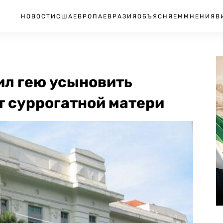
НОВОСТИ
США
ЕВРОПА
ЕВРАЗИЯ
ОБЪЯСНЯЕМ
МНЕНИЯ
В
ил гею усыновить
т суррогатной матери