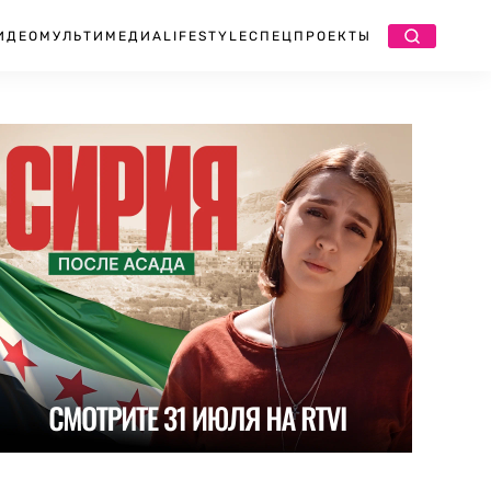
ИДЕО
МУЛЬТИМЕДИА
LIFESTYLE
СПЕЦПРОЕКТЫ