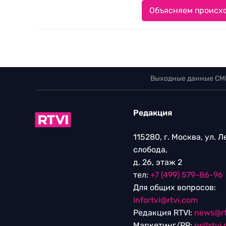
Объясняем происхо
Выходные данные СМ
Редакция
115280, г. Москва, ул. 
слобода,
д. 26, этаж 2
тел:
+7 (499) 579-86-96
Для общих вопросов:
Infortvi@rtvi.com
Редакция RTVI:
news@rt
Маркетинг/PR:
pr@rtvi