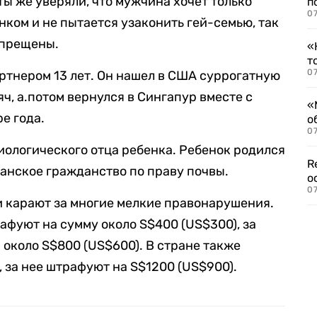
ты же уверяли, что мужчина хочет только
п
07
нком и не пытается узаконить гей-семью, так
апрещены.
«
т
07
артнером 13 лет. Он нашел в США суррогатную
яч, а.потом вернулся в Сингапур вместе с
«
е года.
о
07
иологического отца ребенка. Ребенок родился
R
анское гражданство по праву почвы.
о
07
 карают за многие мелкие правонарушения.
афуют на сумму около S$400 (US$300), за
 около S$800 (US$600). В стране также
 за нее штрафуют на S$1200 (US$900).