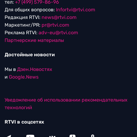
тел:
+7 (499) 579-86-96
Для общих вопросов:
Infortvi@rtvi.com
Редакция RTVI:
news@rtvi.com
Маркетинг/PR:
pr@rtvi.com
Реклама RTVI:
adv-eu@rtvi.com
Партнерские материалы
Достойные новости
Мы в
Дзен.Новостях
и
Google.News
Уведомление об использовании рекомендательных
технологий
RTVI в соцсетях