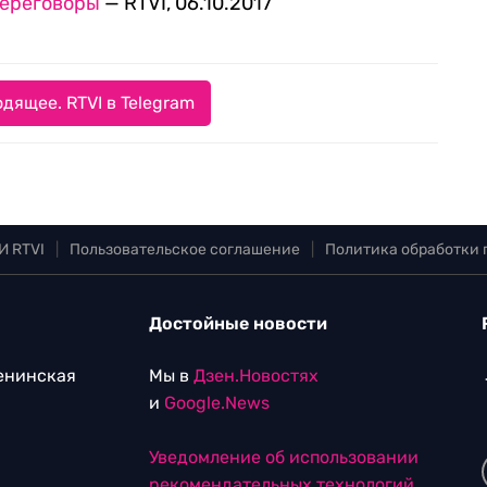
переговоры
— RTVI, 06.10.2017
дящее. RTVI в Telegram
И RTVI
|
Пользовательское соглашение
|
Политика обработки
Достойные новости
Ленинская
Мы в
Дзен.Новостях
и
Google.News
Уведомление об использовании
рекомендательных технологий