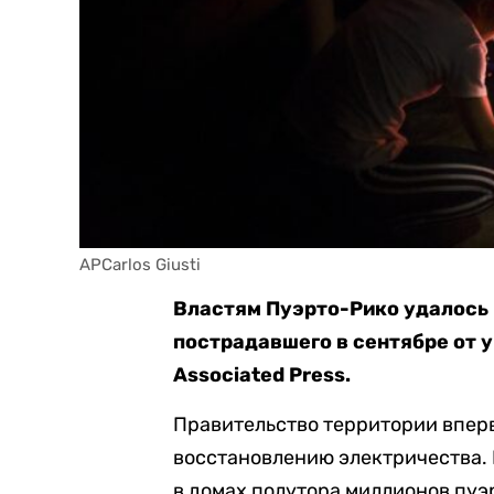
APCarlos Giusti
Властям Пуэрто-Рико удалось
пострадавшего в сентябре от у
Associated Press.
Правительство территории вперв
восстановлению электричества. В
в домах полутора миллионов пу