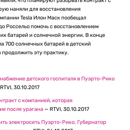
явили, что планируют разорвать контракт с
орую наняли для восстановления
мпании Tesla Илон Маск пообещал
до Россельо помочь с восстановлением
х батарей и солнечной энергии. В конце
ла 700 солнечных батарей в детский
в продолжить эту практику.
набжение детского госпиталя в Пуэрто-Рико
RTVI, 30.10.2017
нтракт с компанией, которая
ие после урагана
— RTVI, 30.10.2017
ть электросеть Пуэрто-Рико. Губернатор