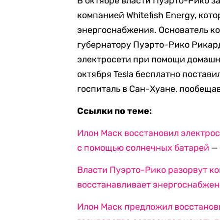
В октябре власти Пуэрто-Рико за
компанией Whitefish Energy, кот
энергоснабжения. Основатель ко
губернатору Пуэрто-Рико Рикар
электросети при помощи домашни
октября Tesla бесплатно постави
госпиталь в Сан-Хуане, пообеща
Ссылки по теме:
Илон Маск восстановил электрос
с помощью солнечных батарей
— 
Власти Пуэрто-Рико разорвут ко
восстанавливает энергоснабжен
Илон Маск предложил восстанови