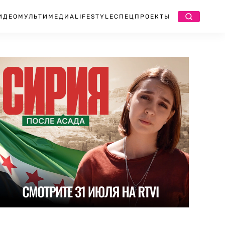
ИДЕО
МУЛЬТИМЕДИА
LIFESTYLE
СПЕЦПРОЕКТЫ