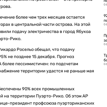
п
0
трова.
9
ечение более чем трех месяцев остается
п
орах в центральной части острова. На этой
0
овили подачу электричества в город Ябукоа
П
эрто-Рико.
з
0
икардо Росельо обещал, что подачу
Т
95% не позднее 15 декабря. Прогноз
б
 более пессимистичен: по подсчетам
0
набжение территории удастся не раньше мая
 обеспечены 90% всех промышленных
й на территории Пуэрто-Рико. Об этом АР
вице-президент профсоюза пуэрториканских