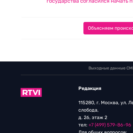
государства согласился начать 
Объясняем происхо
Выходные данные СМ
Редакция
115280, г. Москва, ул. 
слобода,
д. 26, этаж 2
тел:
+7 (499) 579-86-96
Для общих вопросов: