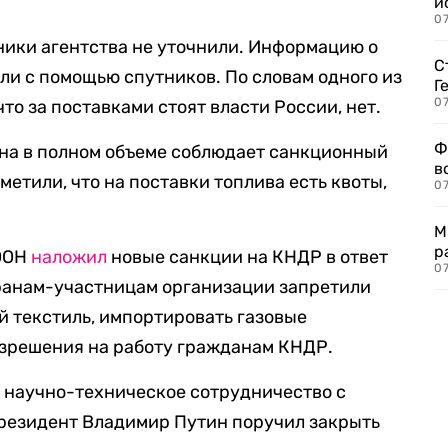
и
0
ники агентства не уточнили. Информацию о
С
ли с помощью спутников. По словам одного из
Г
07
что за поставками стоят власти России, нет.
Ф
рана в полном объеме соблюдает санкционный
в
етили, что на поставки топлива есть квоты,
07
М
р
 ООН
наложил
новые санкции на КНДР в ответ
07
транам-участницам организации запретили
 текстиль, импортировать газовые
азрешения на работу гражданам КНДР.
а
научно-техническое сотрудничество с
резидент Владимир Путин поручил закрыть