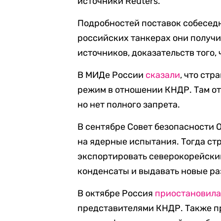
источники Reuters.
Подробностей поставок собесед
российских танкерах они получи
источников, доказательств того, 
В МИДе России
сказали
, что ст
режим в отношении КНДР. Там отм
но нет полного запрета.
В сентябре Совет безопасности
на ядерные испытания. Тогда с
экспортировать северокорейский
конденсаты и выдавать новые р
В октябре Россия
приостановил
представителями КНДР. Также п