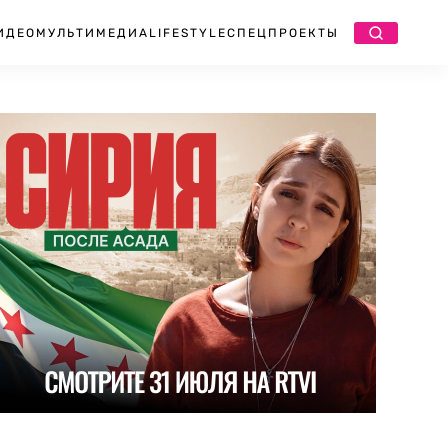
ИДЕО
МУЛЬТИМЕДИА
LIFESTYLE
СПЕЦПРОЕКТЫ