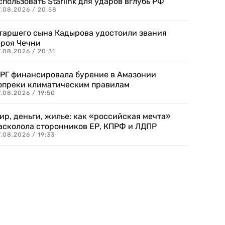
спользовать Starlink для ударов вглубь РФ
7.08.2026 / 20:58
таршего сына Кадырова удостоили звания
ероя Чечни
.08.2026 / 20:31
РГ финансировала бурение в Амазонии
опреки климатическим правилам
.08.2026 / 19:50
ир, деньги, жилье: как «российская мечта»
асколола сторонников ЕР, КПРФ и ЛДПР
.08.2026 / 19:33