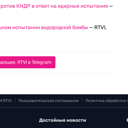
против КНДР в ответ на ядерные испытания
—
ешном испытании водородной бомбы
— RTVI,
дящее. RTVI в Telegram
И RTVI
|
Пользовательское соглашение
|
Политика обработки
Достойные новости