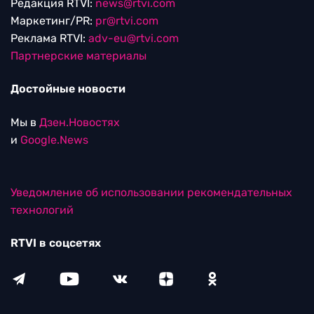
Редакция RTVI:
news@rtvi.com
Маркетинг/PR:
pr@rtvi.com
Реклама RTVI:
adv-eu@rtvi.com
Партнерские материалы
Достойные новости
Мы в
Дзен.Новостях
и
Google.News
Уведомление об использовании рекомендательных
технологий
RTVI в соцсетях