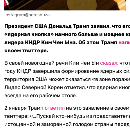
Instagram@petesouza
Президент США Дональд Трамп заявил, что ег
«ядерная кнопка» намного больше и мощнее к
лидера КНДР Ким Чен Ына. Об этом Трамп
нап
своем твиттере.
В своей новогодней речи Ким Чем Ын
сказал
, что
году КНДР завершила формирование ядерных сил
территория США может оказаться «в зоне пораж
Лидер Северной Кореи отметил, что ядерная кно
всегда на его рабочем столе.
2 января Трамп
ответил
на это заявление в своем
твиттере: «…Пускай кто-нибудь из представител
истощенной и заморенной голодом страны перед