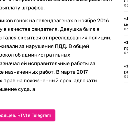
а
06
евыплату штрафов.
«
иков гонок на гелендвагенах в ноябре 2016
м
лу в качестве свидетеля. Девушка была в
06
пытался скрыться от преследования полиции.
«
ерживали за нарушения ПДД. В общей
п
06
прокол об административных
азначал ей исправительные работы за
«
е назначенных работ. В марте 2017
р
06
х прав на пожизненный срок, адвокаты
шение суда. а
дящее. RTVI в Telegram