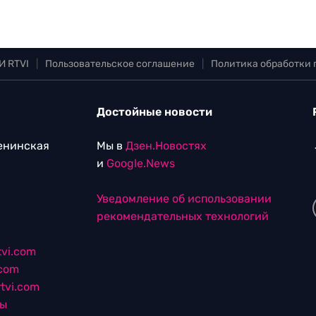
И RTVI
|
Пользовательское соглашение
|
Политика обработки
Достойные новости
Ленинская
Мы в
Дзен.Новостях
и
Google.News
Уведомление об использовании
рекомендательных технологий
vi.com
.com
tvi.com
лы