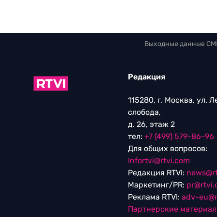
Выходные данные СМ
Редакция
115280, г. Москва, ул. 
слобода,
д. 26, этаж 2
тел:
+7 (499) 579-86-96
Для общих вопросов:
Infortvi@rtvi.com
Редакция RTVI:
news@rt
Маркетинг/PR:
pr@rtvi
Реклама RTVI:
adv-eu@r
Партнерские материа