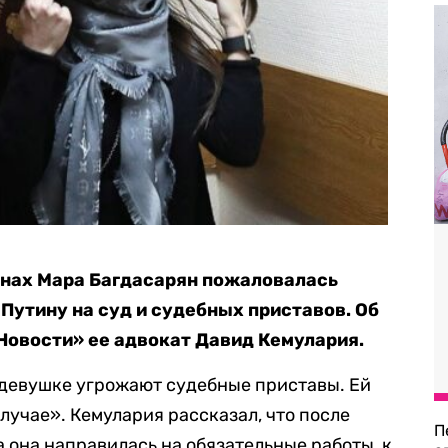
енах Мара Багдасарян пожаловалась
Путину на суд и судебных приставов. Об
овости» ее адвокат Давид Кемулария.
 девушке угрожают судебные приставы. Ей
случае». Кемулария рассказал, что после
П
она направилась на обязательные работы, к