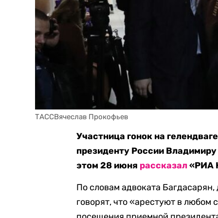
ТАССВячеслав Прокофьев
Участница гонок на гелендваг
президенту России Владимиру 
этом 28 июня
рассказал
«РИА Н
По словам адвоката Багдасарян,
говорят, что «арестуют в любом 
посещения приемной президента 