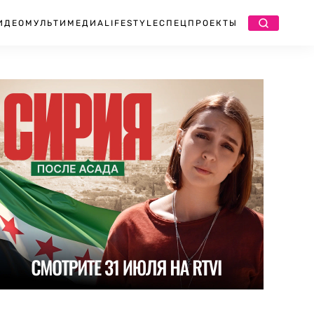
ИДЕО
МУЛЬТИМЕДИА
LIFESTYLE
СПЕЦПРОЕКТЫ