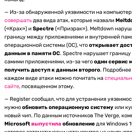
— Из-за обнаруженной уязвимости на компьютер
совершать
два вида атак, которые назвали
Meltd
(«Крах») и
Spectre
(«Призрак»). Meltdown наруш
границу между приложениями и внутренней пам
операционной системы (ОС), что
открывает дост
данным в памяти ОС
. Spectre нарушает границ
самими приложениями, из-за чего
один сервис 
получить доступ к данным второго
. Подробнее
каждом виде атаки можно почитать на
специаль
сайте
, посвященном этому.
— Register сообщал, что для устранения уязвимо
нужно
обновить операционную систему
или ку
новый чип. По данным источников The Verge, ко
Microsoft
выпустила
обновление
для Windows 1