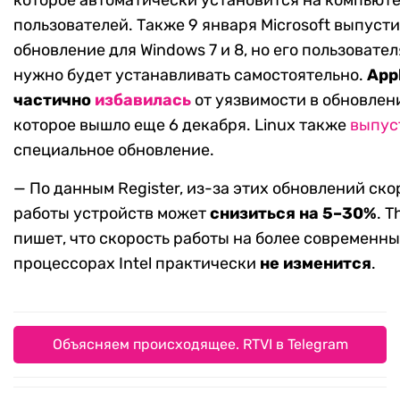
которое автоматически установится на компьют
пользователей. Также 9 января Microsoft выпусти
обновление для Windows 7 и 8, но его пользовате
нужно будет устанавливать самостоятельно.
App
частично
избавилась
от уязвимости в обновлен
которое вышло еще 6 декабря. Linux также
выпус
специальное обновление.
— По данным Register, из-за этих обновлений ско
работы устройств может
снизиться на 5–30%
. T
пишет, что скорость работы на более современн
процессорах Intel практически
не изменится
.
Объясняем происходящее. RTVI в Telegram