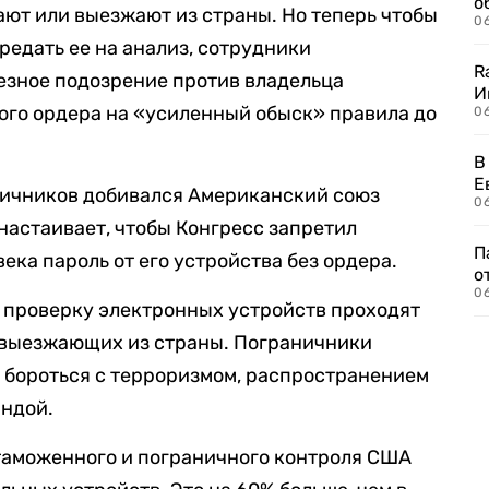
о
ют или выезжают из страны. Но теперь чтобы
06
едать ее на анализ, сотрудники
R
езное подозрение против владельца
И
ого ордера на «усиленный обыск» правила до
0
В
Е
ичников добивался Американский союз
06
настаивает, чтобы Конгресс запретил
П
ека пароль от его устройства без ордера.
о
06
 проверку электронных устройств проходят
 выезжающих из страны. Пограничники
т бороться с терроризмом, распространением
андой.
таможенного и пограничного контроля США