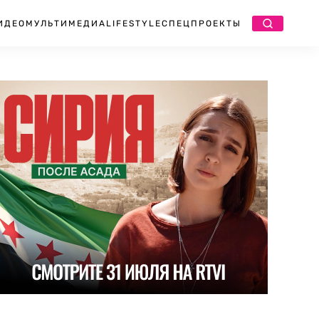
ИДЕО
МУЛЬТИМЕДИА
LIFESTYLE
СПЕЦПРОЕКТЫ