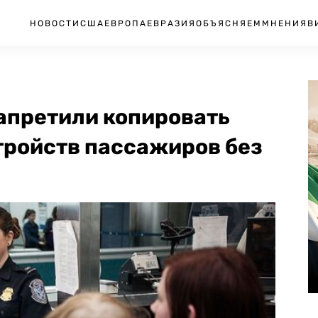
НОВОСТИ
США
ЕВРОПА
ЕВРАЗИЯ
ОБЪЯСНЯЕМ
МНЕНИЯ
В
апретили копировать
тройств пассажиров без