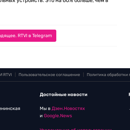
ьных устройств. Это на 60% больше, чем в
дящее. RTVI в Telegram
И RTVI
|
Пользовательское соглашение
|
Политика обработки
Достойные новости
Ленинская
Мы в
Дзен.Новостях
и
Google.News