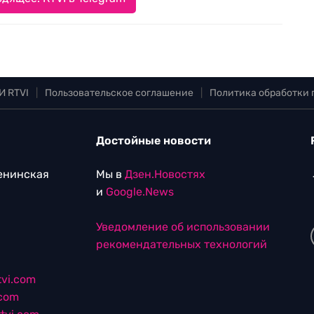
И RTVI
|
Пользовательское соглашение
|
Политика обработки
Достойные новости
Ленинская
Мы в
Дзен.Новостях
и
Google.News
Уведомление об использовании
рекомендательных технологий
vi.com
.com