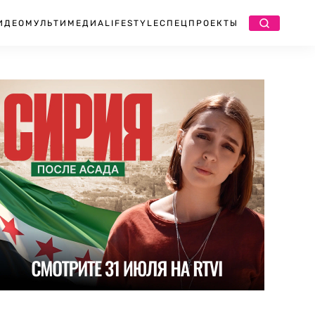
ИДЕО
МУЛЬТИМЕДИА
LIFESTYLE
СПЕЦПРОЕКТЫ