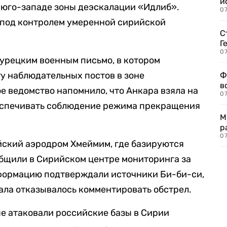
и
 юго-западе зоны деэскалации «Идлиб».
0
 под контролем умеренной сирийской
С
Г
07
урецким военным письмо, в котором
у наблюдательных постов в зоне
Ф
в
е ведомство напомнило, что Анкара взяла на
07
беспечивать соблюдение режима прекращения
М
р
07
йский аэродром Хмеймим, где базируются
общили в Сирийском центре мониторинга за
формацию подтверждали источники Би-би-си,
ала отказывалось комментировать обстрел.