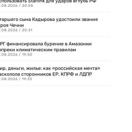
спользовать Starlink для ударов вглубь РФ
7.08.2026 / 20:58
таршего сына Кадырова удостоили звания
ероя Чечни
.08.2026 / 20:31
РГ финансировала бурение в Амазонии
опреки климатическим правилам
.08.2026 / 19:50
ир, деньги, жилье: как «российская мечта»
асколола сторонников ЕР, КПРФ и ЛДПР
.08.2026 / 19:33