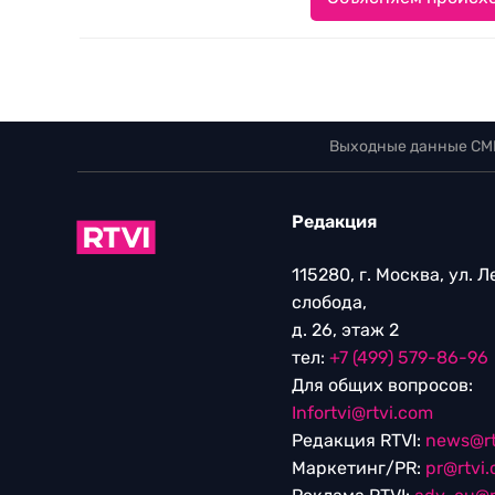
Выходные данные СМ
Редакция
115280, г. Москва, ул. 
слобода,
д. 26, этаж 2
тел:
+7 (499) 579-86-96
Для общих вопросов:
Infortvi@rtvi.com
Редакция RTVI:
news@rt
Маркетинг/PR:
pr@rtvi