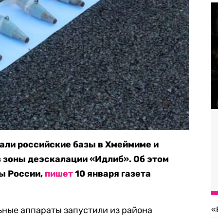
али российские базы в Хмеймиме и
з зоны деэскалации «Идлиб». Об этом
ы России,
пишет
10 января газета
ьные аппараты запустили из района
«