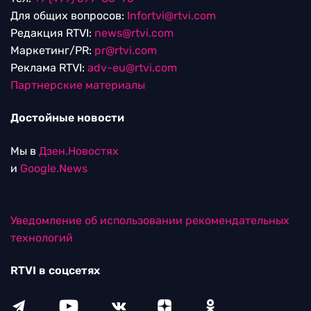
Для общих вопросов:
Infortvi@rtvi.com
Редакция RTVI:
news@rtvi.com
Маркетинг/PR:
pr@rtvi.com
Реклама RTVI:
adv-eu@rtvi.com
Партнерские материалы
Достойные новости
Мы в
Дзен.Новостях
и
Google.News
Уведомление об использовании рекомендательных
технологий
RTVI в соцсетях