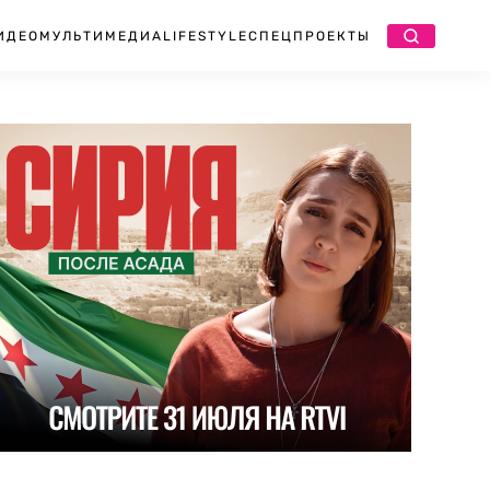
ИДЕО
МУЛЬТИМЕДИА
LIFESTYLE
СПЕЦПРОЕКТЫ