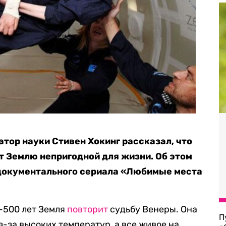
атор науки Стивен Хокинг рассказал, что
т Землю непригодной для жизни. Об этом
документального сериала «Любимые места
-500 лет Земля
повторит
судьбу Венеры. Она
П
-за высоких температур, а все живое на