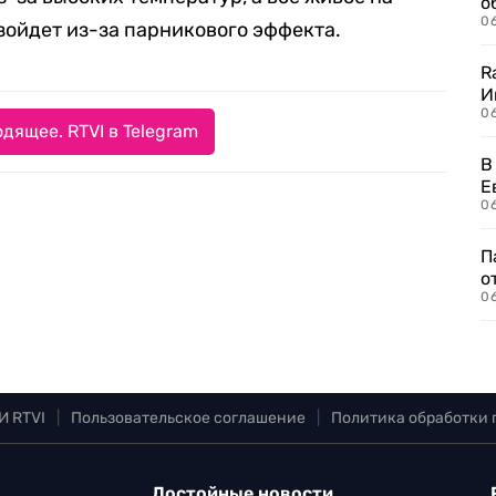
о
06
зойдет из-за парникового эффекта.
R
И
0
дящее. RTVI в Telegram
В
Е
06
П
о
06
И RTVI
|
Пользовательское соглашение
|
Политика обработки
Достойные новости