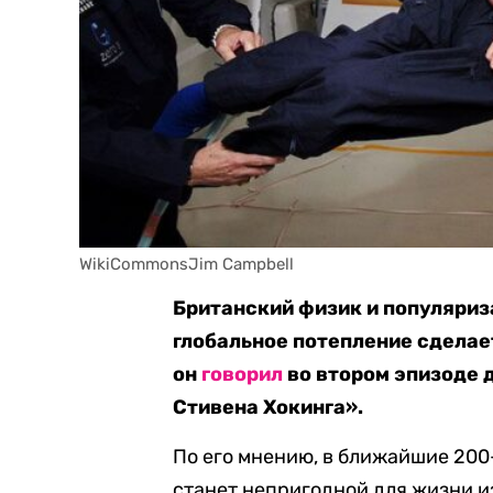
WikiCommonsJim Campbell
Британский физик и популяриз
глобальное потепление сделае
он
говорил
во втором эпизоде 
Стивена Хокинга».
По его мнению, в ближайшие 200
станет непригодной для жизни из