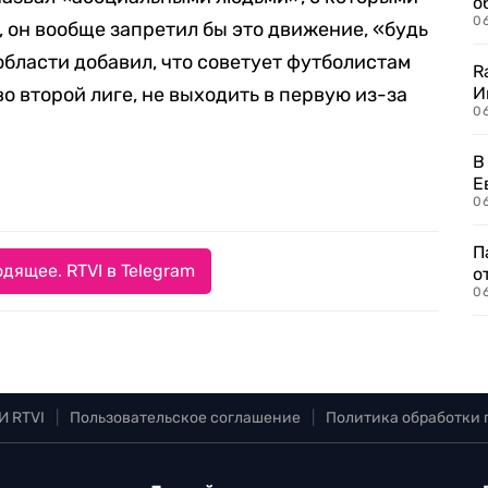
о
06
, он вообще запретил бы это движение, «будь
области добавил, что советует футболистам
R
во второй лиге, не выходить в первую из-за
И
0
В
Е
06
П
дящее. RTVI в Telegram
о
06
И RTVI
|
Пользовательское соглашение
|
Политика обработки