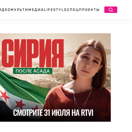
ИДЕО
МУЛЬТИМЕДИА
LIFESTYLE
СПЕЦПРОЕКТЫ