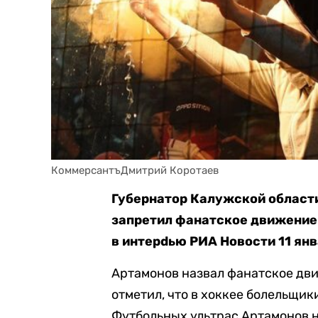
КоммерсантъДмитрий Коротаев
Губернатор Калужской области
запретил фанатское движение в
в интерdью РИА Новости 11 янв
Артамонов назвал фанатское дв
отметил, что в хоккее болельщик
Футбольных ультрас Артамонов 