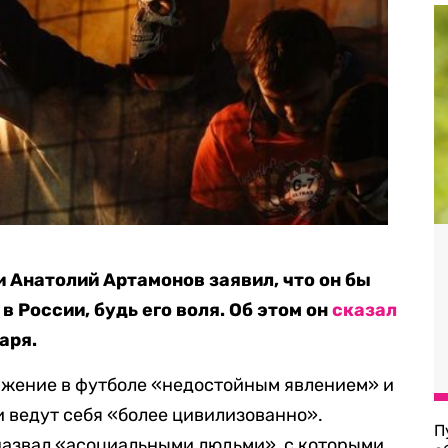
 Анатолий Артамонов заявил, что он бы
 России, будь его воля. Об этом он
сказал
аря.
ижение в футболе «недостойным явлением» и
и ведут себя «более цивилизованно».
П
назвал «асоциальными людьми», с которыми