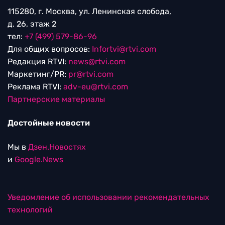
115280, г. Москва, ул. Ленинская слобода,
д. 26, этаж 2
тел:
+7 (499) 579-86-96
Для общих вопросов:
Infortvi@rtvi.com
Редакция RTVI:
news@rtvi.com
Маркетинг/PR:
pr@rtvi.com
Реклама RTVI:
adv-eu@rtvi.com
Партнерские материалы
Достойные новости
Мы в
Дзен.Новостях
и
Google.News
Уведомление об использовании рекомендательных
технологий