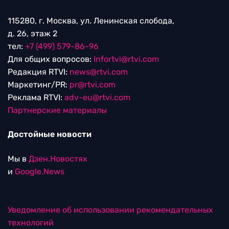
115280, г. Москва, ул. Ленинская слобода,
д. 26, этаж 2
тел:
+7 (499) 579-86-96
Для общих вопросов:
Infortvi@rtvi.com
Редакция RTVI:
news@rtvi.com
Маркетинг/PR:
pr@rtvi.com
Реклама RTVI:
adv-eu@rtvi.com
Партнерские материалы
Достойные новости
Мы в
Дзен.Новостях
и
Google.News
Уведомление об использовании рекомендательных
технологий