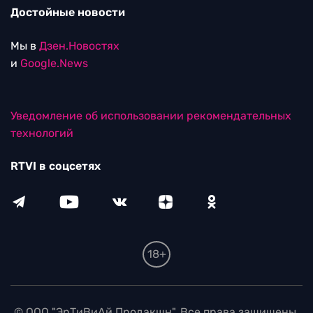
Достойные новости
Мы в
Дзен.Новостях
и
Google.News
Уведомление об использовании рекомендательных
технологий
RTVI в соцсетях
18+
© ООО "ЭрТиВиАй Продакшн". Все права защищены.