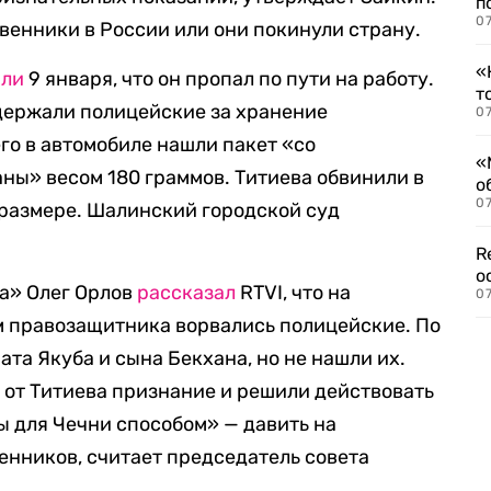
п
07
твенники в России или они покинули страну.
«
или
9 января, что он пропал по пути на работу.
т
адержали полицейские за хранение
07
го в автомобиле нашли пакет «со
«
ны» весом 180 граммов. Титиева обвинили в
о
07
 размере. Шалинский городской суд
R
о
а» Олег Орлов
рассказал
RTVI, что на
07
ом правозащитника ворвались полицейские. По
ата Якуба и сына Бекхана, но не нашли их.
 от Титиева признание и решили действовать
 для Чечни способом» — давить на
нников, считает председатель совета