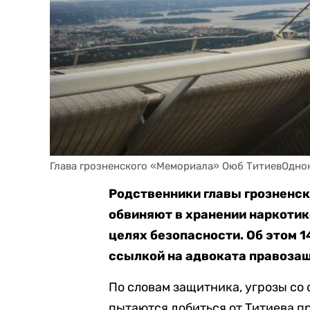
Глава грозненского «Мемориала» Оюб ТитиевОдно
Родственники главы грозненск
обвиняют в хранении наркотик
целях безопасности. Об этом 
ссылкой на адвоката правозащ
По словам защитника, угрозы со
пытаются добиться от Титиева п