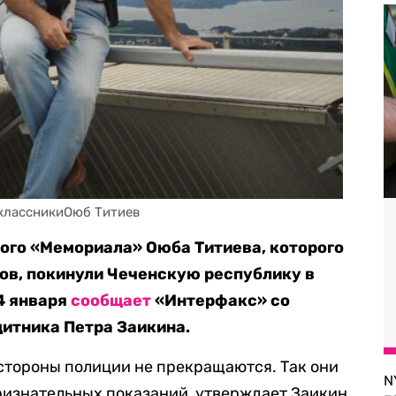
классникиОюб Титиев
ого «Мемориала» Оюба Титиева, которого
ов, покинули Чеченскую республику в
14 января
сообщает
«Интерфакс» со
итника Петра Заикина.
 стороны полиции не прекращаются. Так они
N
ризнательных показаний, утверждает Заикин.