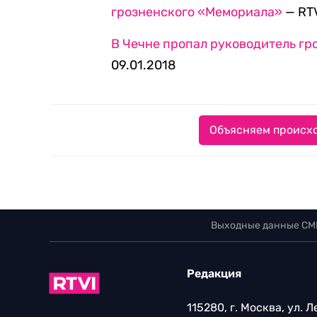
грозненского «Мемориала»
— RTV
В Чечне пропал руководитель г
09.01.2018
Объясняем происхо
Выходные данные СМ
Редакция
115280, г. Москва, ул. 