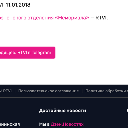
I, 11.01.2018
розненского отделения «Мемориала»
— RTVI,
дящее. RTVI в Telegram
И RTVI
|
Пользовательское соглашение
|
Политика обработки
Достойные новости
Ленинская
Мы в
Дзен.Новостях