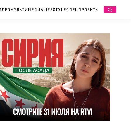
ИДЕО
МУЛЬТИМЕДИА
LIFESTYLE
СПЕЦПРОЕКТЫ