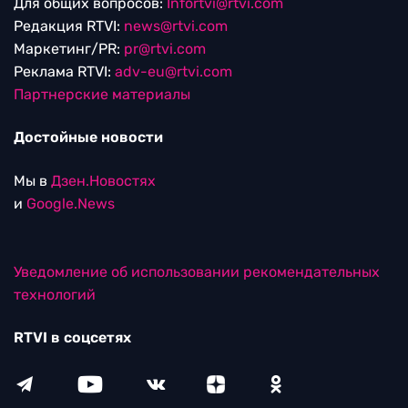
Для общих вопросов:
Infortvi@rtvi.com
Редакция RTVI:
news@rtvi.com
Маркетинг/PR:
pr@rtvi.com
Реклама RTVI:
adv-eu@rtvi.com
Партнерские материалы
Достойные новости
Мы в
Дзен.Новостях
и
Google.News
Уведомление об использовании рекомендательных
технологий
RTVI в соцсетях