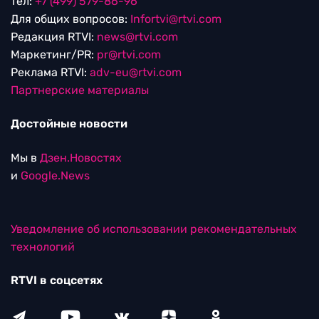
тел:
+7 (499) 579-86-96
Для общих вопросов:
Infortvi@rtvi.com
Редакция RTVI:
news@rtvi.com
Маркетинг/PR:
pr@rtvi.com
Реклама RTVI:
adv-eu@rtvi.com
Партнерские материалы
Достойные новости
Мы в
Дзен.Новостях
и
Google.News
Уведомление об использовании рекомендательных
технологий
RTVI в соцсетях