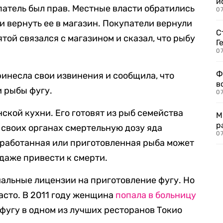
и
патель был прав. Местные власти обратились
0
 и вернуть ее в магазин. Покупатели вернули
С
ятой связался с магазином и сказал, что рыбу
Г
07
Ф
инесла свои извинения и сообщила, что
в
 рыбы фугу.
07
ской кухни. Его готовят из рыб семейства
М
р
 своих органах смертельную дозу яда
07
бработанная или приготовленная рыба может
 даже привести к смерти.
альные лицензии на приготовление фугу. Но
асто. В 2011 году женщина
попала в больницу
 фугу в одном из лучших ресторанов Токио