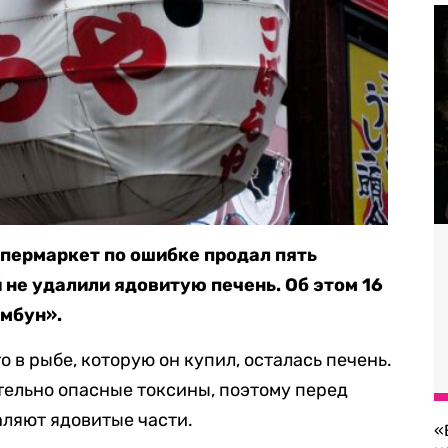
упермаркет по ошибке продал пять
 не удалили ядовитую печень. Об этом 16
имбун».
о в рыбе, которую он купил, осталась печень.
тельно опасные токсины, поэтому перед
аляют ядовитые части.
«