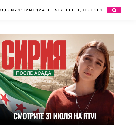
ИДЕО
МУЛЬТИМЕДИА
LIFESTYLE
СПЕЦПРОЕКТЫ