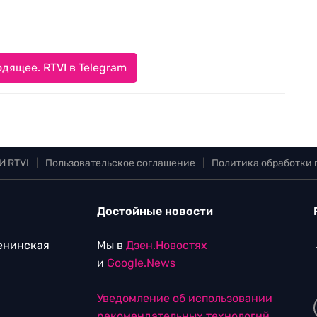
дящее. RTVI в Telegram
И RTVI
|
Пользовательское соглашение
|
Политика обработки
Достойные новости
Ленинская
Мы в
Дзен.Новостях
и
Google.News
Уведомление об использовании
рекомендательных технологий