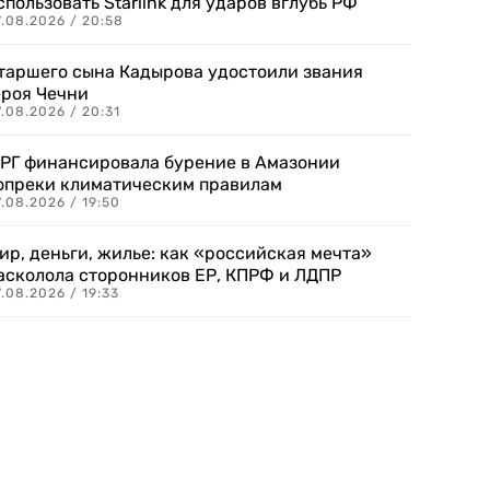
спользовать Starlink для ударов вглубь РФ
7.08.2026 / 20:58
таршего сына Кадырова удостоили звания
ероя Чечни
.08.2026 / 20:31
РГ финансировала бурение в Амазонии
опреки климатическим правилам
.08.2026 / 19:50
ир, деньги, жилье: как «российская мечта»
асколола сторонников ЕР, КПРФ и ЛДПР
.08.2026 / 19:33