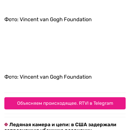
Фото: Vincent van Gogh Foundation
Объясняем происходящее. RTVI в Telegram
Ледяная камера и цепи: в США задержали
запросившую убежище россиянку
Возбуждено уголовное дело из-за угроз
создателям «Колобка»
«Тихое сближение»: что стоит за первым
визитом Зеленского в Сербию
«А может, что похуже»: Медведев раскрыл
судьбу Армении в случае разрыва с Россией