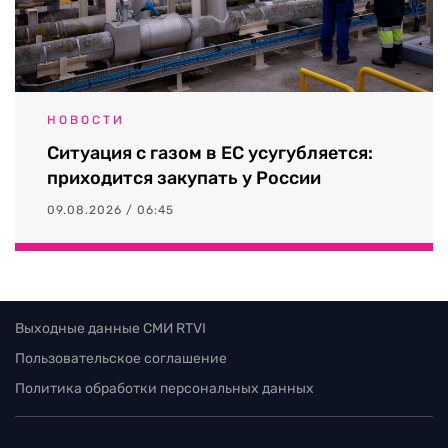
Выходные данные СМИ RTVI
Пользовательское соглашение
Политика обработки персональных данных
Редакция
115280, г. Москва, ул. Ленинская слобода,
д. 26, этаж 2
тел:
+7 (499) 579-86-96
Для общих вопросов:
Infortvi@rtvi.com
Редакция RTVI:
news@rtvi.com