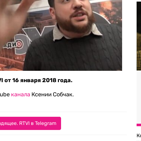
 от 16 января 2018 года.
Tube
канала
Ксении Собчак.
дящее. RTVI в Telegram
К