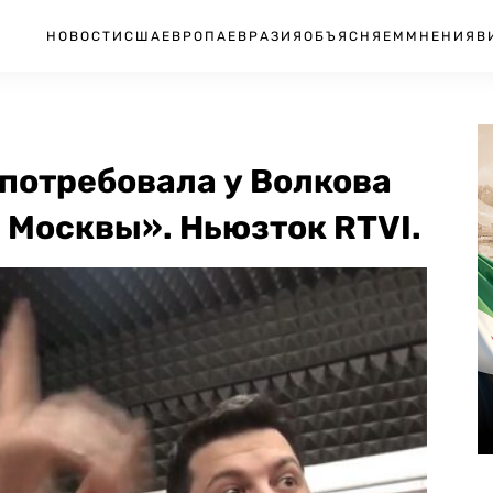
НОВОСТИ
США
ЕВРОПА
ЕВРАЗИЯ
ОБЪЯСНЯЕМ
МНЕНИЯ
В
потребовала у Волкова
 Москвы». Ньюзток RTVI.