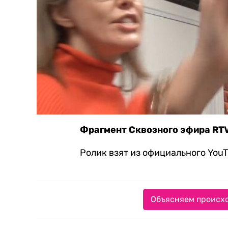
Фрагмент Сквозного эфира RTVI
Ролик взят из официального You
Объясняем происхо