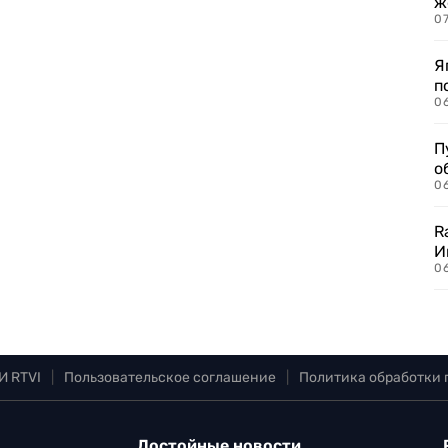
ж
0
Я
п
0
П
о
06
R
И
0
И RTVI
|
Пользовательское соглашение
|
Политика обработки
Достойные новости