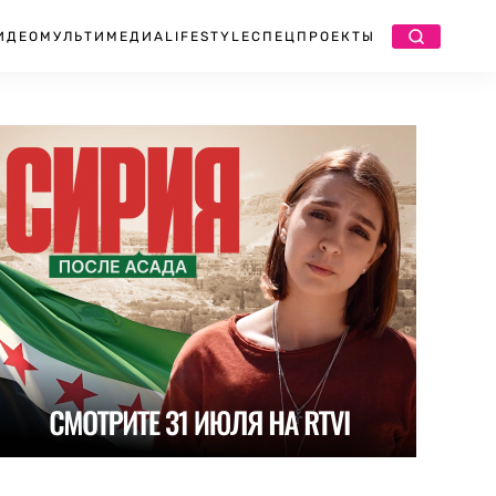
ИДЕО
МУЛЬТИМЕДИА
LIFESTYLE
СПЕЦПРОЕКТЫ