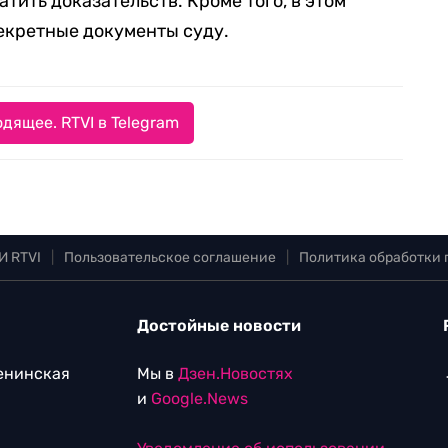
атить доказательств. Кроме того, в этом
екретные документы суду.
дящее. RTVI в Telegram
И RTVI
|
Пользовательское соглашение
|
Политика обработки
Достойные новости
Ленинская
Мы в
Дзен.Новостях
и
Google.News