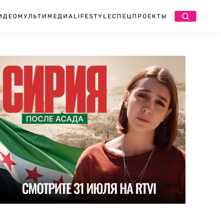
ИДЕО
МУЛЬТИМЕДИА
LIFESTYLE
СПЕЦПРОЕКТЫ