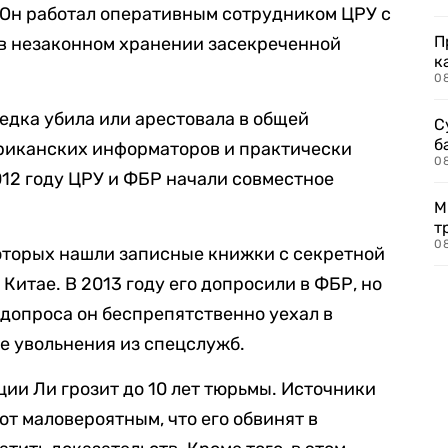
 Он работал оперативным сотрудником ЦРУ с
П
в незаконном хранении засекреченной
к
0
ведка убила или арестовала в общей
С
б
риканских информаторов и практически
0
012 году ЦРУ и ФБР начали совместное
М
т
0
которых нашли записные книжки с секретной
итае. В 2013 году его допросили в ФБР, но
допроса он беспрепятственно уехал в
сле увольнения из спецслужб.
ии Ли грозит до 10 лет тюрьмы. Источники
ют маловероятным, что его обвинят в