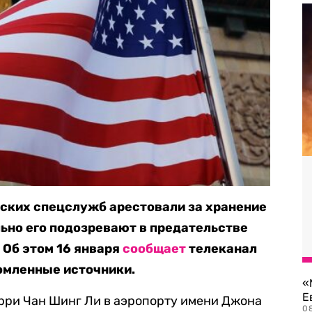
ских спецслужб арестовали за хранение
ьно его подозревают в предательстве
 Об этом 16 января
сообщает
телеканал
омленные источники.
«
Е
рри Чан Шинг Ли в аэропорту имени Джона
0