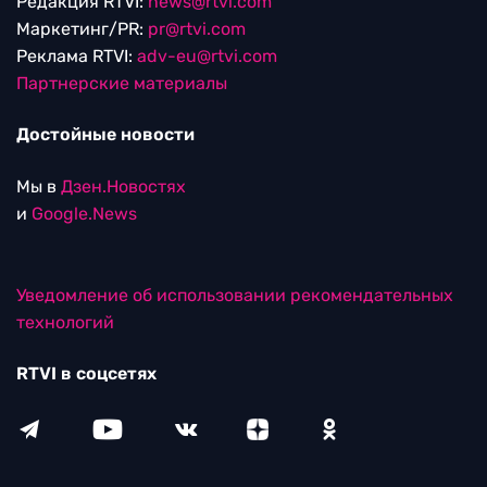
Редакция RTVI:
news@rtvi.com
Маркетинг/PR:
pr@rtvi.com
Реклама RTVI:
adv-eu@rtvi.com
Партнерские материалы
Достойные новости
Мы в
Дзен.Новостях
и
Google.News
Уведомление об использовании рекомендательных
технологий
RTVI в соцсетях