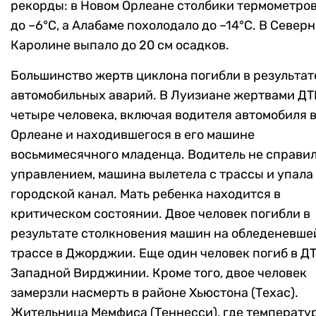
рекорды: в Новом Орлеане столбики термометро
до –6°C, а Алабаме похолодало до –14°C. В Север
Каролине выпало до 20 см осадков.
Большинство жертв циклона погибли в результат
автомобильных аварий. В Луизиане жертвами ДТ
четыре человека, включая водителя автомобиля 
Орлеане и находившегося в его машине
восьмимесячного младенца. Водитель не справил
управлением, машина вылетела с трассы и упала
городской канал. Мать ребенка находится в
критическом состоянии. Двое человек погибли в
результате столкновения машин на обледеневше
трассе в Джорджии. Еще один человек погиб в ДТ
Западной Вирджинии. Кроме того, двое человек
замерзли насмерть в районе Хьюстона (Техас).
Жительница Мемфиса (Теннесси), где температу