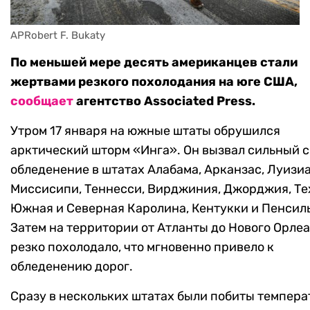
APRobert F. Bukaty
По меньшей мере десять американцев стали
жертвами резкого похолодания на юге США,
сообщает
агентство Associated Press.
Утром 17 января на южные штаты обрушился
арктический шторм «Инга». Он вызвал сильный с
обледенение в штатах Алабама, Арканзас, Луизиа
Миссисипи, Теннесси, Вирджиния, Джорджия, Те
Южная и Северная Каролина, Кентукки и Пенсил
Затем на территории от Атланты до Нового Орле
резко похолодало, что мгновенно привело к
обледенению дорог.
Сразу в нескольких штатах были побиты темпер