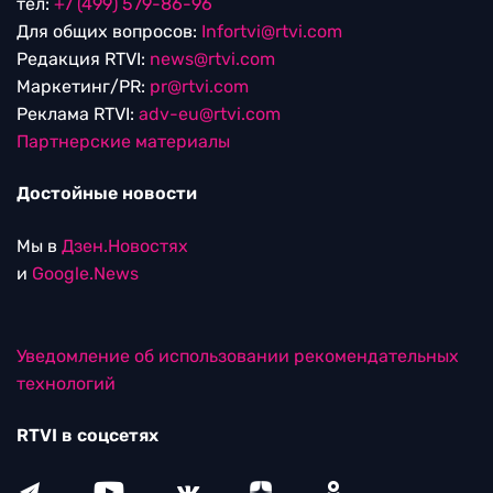
тел:
+7 (499) 579-86-96
Для общих вопросов:
Infortvi@rtvi.com
Редакция RTVI:
news@rtvi.com
Маркетинг/PR:
pr@rtvi.com
Реклама RTVI:
adv-eu@rtvi.com
Партнерские материалы
Достойные новости
Мы в
Дзен.Новостях
и
Google.News
Уведомление об использовании рекомендательных
технологий
RTVI в соцсетях